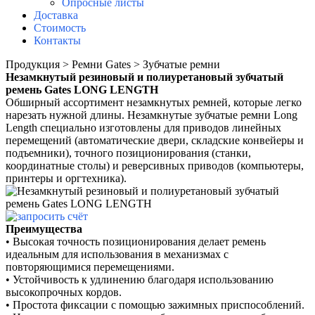
Опросные листы
Доставка
Стоимость
Контакты
Продукция > Ремни Gates > Зубчатые ремни
Незамкнутый резиновый и полиуретановый зубчатый
ремень Gates LONG LENGTH
Обширный ассортимент незамкнутых ремней, которые легко
нарезать нужной длины. Незамкнутые
зубчатые ремни Long
Length специально изготовлены для приводов линейных
перемещений
(автоматические двери, складские конвейеры и
подъемники), точного позиционирования
(станки,
координатные столы) и реверсивных приводов (компьютеры,
принтеры и оргтехника).
Преимущества
•
Высокая точность позиционирования
делает ремень
идеальным для
использования в механизмах
с
повторяющимися перемещениями.
•
Устойчивость к удлинению благодаря
использованию
высокопрочных кордов.
•
Простота фиксации с помощью
зажимных приспособлений.