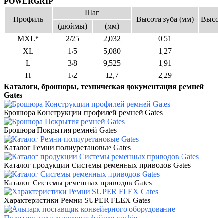
POWERGRIP
Шаг
Профиль
Высота зуба (мм)
Высо
(дюймы)
(мм)
MXL*
2/25
2,032
0,51
XL
1/5
5,080
1,27
L
3/8
9,525
1,91
H
1/2
12,7
2,29
Каталоги, брошюры, техническая документация ремней
Gates
Брошюра Конструкции профилей ремней Gates
Брошюра Покрытия ремней Gates
Каталог Ремни полиуретановые Gates
Каталог продукции Системы ременных приводов Gates
Каталог Системы ременных приводов Gates
Характеристики Ремни SUPER FLEX Gates
Политика использования файлов cookie