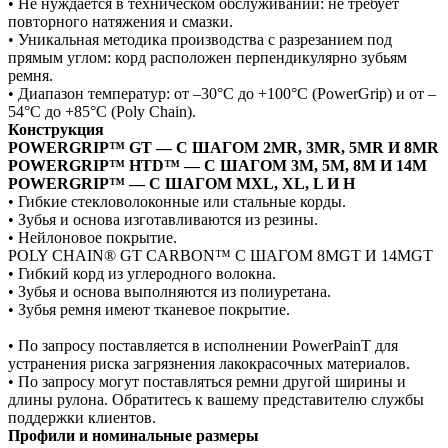
•
Не нуждается в техническом
обслуживании: не требует
повторного натяжения и смазки.
•
Уникальная методика производства
с разрезанием под
прямым углом:
корд расположен перпендикулярно
зубьям
ремня.
•
Диапазон температур: от –30°C
до +100°C (PowerGrip) и от
–
54°C до +85°C (Poly Chain).
Конструкция
POWERGRIP™ GT — С ШАГОМ 2MR, 3MR, 5MR И 8MR
POWERGRIP™ HTD™ — С ШАГОМ 3M, 5M, 8M И 14M
POWERGRIP™ — С ШАГОМ MXL, XL, L И H
• Гибкие стекловолоконные или стальные корды.
• Зубья и основа изготавливаются из резины.
• Нейлоновое покрытие.
POLY CHAIN® GT CARBON™ С ШАГОМ 8MGT И 14MGT
• Гибкий корд из углеродного волокна.
• Зубья и основа выполняются из полиуретана.
• Зубья ремня имеют тканевое покрытие.
•
По запросу поставляется в исполнении PowerPainT
для
устранения риска загрязнения лакокрасочных
материалов.
•
По запросу могут поставляться ремни другой ширины
и
длины рулона. Обратитесь к вашему представителю
службы
поддержки клиентов.
Профили и номинальные размеры